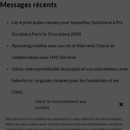
Messages récents
Les 4 principales raisons pour lesquelles j'assisterai à Pro
Durable à Paris le 10 octobre 2024
Apsynergy réalise avec succès le Warranty Check en
collaboration avec HPE Services
Gérez votre portefeuille de projets et vos subventions avec
Salesforce: Le guide complet pour les fondations et les
ONG
Gérer le consentement aux
Dévoiler l'avenir de l'expérience client : Une plongée dans le
cookies
Paris World Tour 2024
Afin de fournir les meilleures expériences, nous utilisons des technologies
telles que les cookies pour stocker et/ou accéder aux informations relatives
La volonté d'Aspynergy de proposer des solutions globales
à l'appareil. Le fait de consentir à ces technologies nous permettra de traiter