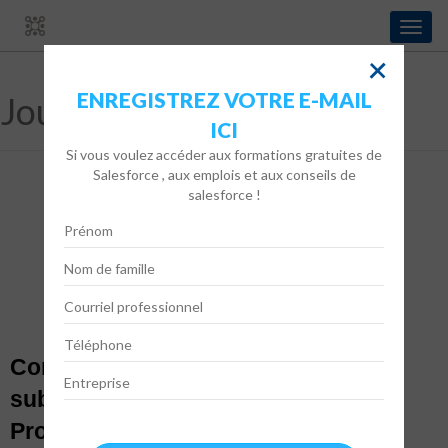
Bascu
la
+
navig
ENREGISTREZ VOTRE E-MAIL
Jour :
24 mai 2022
ICI
Si vous voulez accéder aux formations gratuites de
Salesforce , aux emplois et aux conseils de
salesforce !
Comment fonctionnent les
subventions - Fonds sortants (Non-
Profit Cloud)