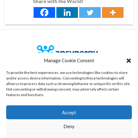
Share with the World!
Manage Cookie Consent
To provide the best experiences, we use technologies like cookies to store
Our Office
and/or access device information. Consenting to these technologies will
allow us to process data such as browsing behavior or unique IDs on this site.
535 route des lucioles, Bâtiment 3
Not consenting or withdrawing consent, may adversely affect certain
06560 Sophia-antipolis, France
features and functions.
www.aspynergy.com
Accept
Copyright © 2025 Apsynergy
Deny