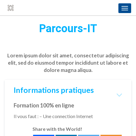
Toggl
navig
+
Parcours-IT
REGISTER YOUR EMAIL HERE
If you want to access Free Salesforce Trainings,
salesforce jobs and tips !
Lorem ipsum dolor sit amet, consectetur adipiscing
elit, sed do eiusmod tempor incididunt ut labore et
dolore magna aliqua.
Informations pratiques
Formation 100% en ligne
Il vous faut : – Une connection Internet
Share with the World!